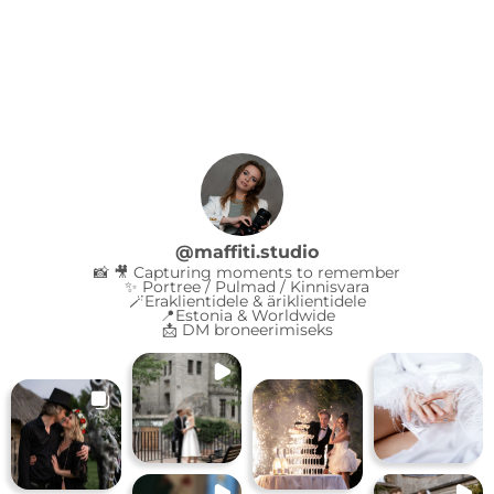
@
maffiti.studio
📸 🎥 Capturing moments to remember
✨ Portree / Pulmad / Kinnisvara
🪄Eraklientidele & äriklientidele
📍Estonia & Worldwide
📩 DM broneerimiseks