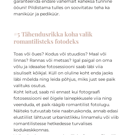
garanteerida endale vähemalt kaheksa tunnine
ööuni! Pildistama tulles on soovitatav teha ka
maniküür ja pediküür.
#5 Tähendusrikka koha valik
romantilisteks fotodeks
Toas või õues? Kodus või stuudios? Maal või
linnas? Rannas või metsas? Igal paigal on oma
võlu ja ideaalse fotosessiooni saab läbi viia
sisuliselt kõikjal. Küll on oluline koht enda jaoks
läbi mõelda ning leida põhjus, miks just see paik
valituks osutus.
Koht leitud, saab nii ennast kui fotograafi
fotosessiooni eel õigele lainepkkusele viia ning
veenduda, et paik räägib romantilist fotolugu.
Näiteks tutvustab teie naabruskonda, annab edasi
elustiilist lähtuvat urbanistlikku linnamelu või viib
romantilistesse hetkedesse turvalises
kodukeskkonnas.