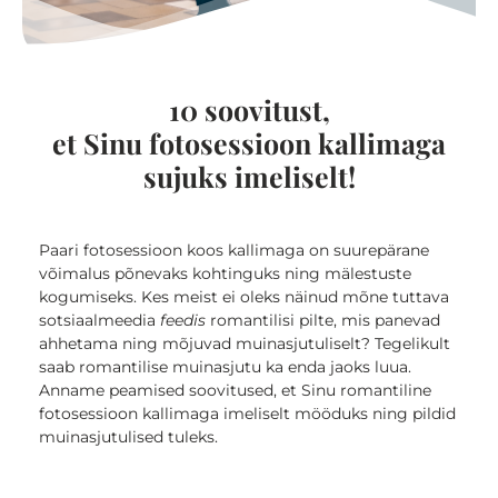
10 soovitust,
et Sinu fotosessioon kallimaga
sujuks imeliselt!
Paari fotosessioon koos kallimaga on suurepärane
võimalus põnevaks kohtinguks ning mälestuste
kogumiseks. Kes meist ei oleks näinud mõne tuttava
sotsiaalmeedia
feedis
romantilisi pilte, mis panevad
ahhetama ning mõjuvad muinasjutuliselt?
Tegelikult
saab romantilise muinasjutu ka enda jaoks luua.
Anname peamised soovitused, et Sinu romantiline
fotosessioon kallimaga imeliselt mööduks ning pildid
muinasjutulised tuleks.