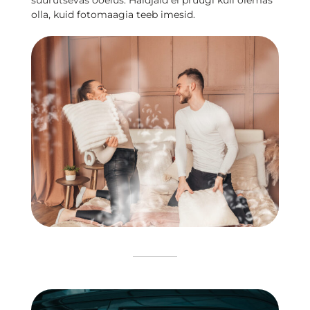
suurutsevas ööelus. Haldjaid ei pruugi küll olemas
olla, kuid fotomaagia teeb imesid.