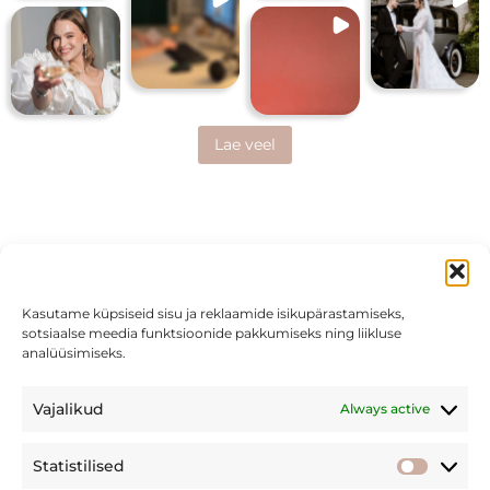
Lae veel
Kasutame küpsiseid sisu ja reklaamide isikupärastamiseks,
sotsiaalse meedia funktsioonide pakkumiseks ning liikluse
analüüsimiseks.
info@maffiti.ee
Vajalikud
Always active
(+372) 582 95 821
Statistilised
Statisti
F
I
Y