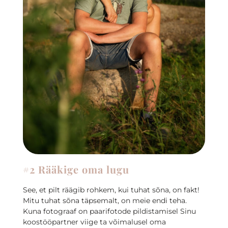
#2 Rääkige oma lugu
See, et pilt räägib rohkem, kui tuhat sõna, on fakt!
Mitu tuhat sõna täpsemalt, on meie endi teha.
Kuna fotograaf on paarifotode pildistamisel Sinu
koostööpartner viige ta võimalusel oma