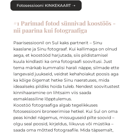
Fotosessiooni KINKEKAART ➝
#1 Parimad fotod sünnivad koostöös -
nii paarina kui fotograafiga
Paarisessioonil on Sul kaks partnerit – Sinu
kaaslane ja Sinu fotograaf. Kui kallimaga on olnud
aega, et koostööd harjutada, siis pildistamisel
kuula kindlasti ka oma fotograafi soovitusi. Just
tema märkab kummalisi harali näppe, silmade ette
langevaid juukseid, veidrat kehahoiakut poosis aga
ka kõige õigemat hetke Sinu naeratuses, mida
ideaalseks pildiks hoida tuleb. Nendest soovitustest
kinnihaaramine on lihtsaim viis saada
esmaklassiline lõpptulemus.
Koostöö fotograafiga algab tegelikkuses
fotosessiooni broneerimise hetkel. Kui Sul on oma
peas kindel nägemus, missuguseid pilte soovid –
olgu seal poosid, kirjeldus, liikuvus või müstika –
saada oma mõtted fotograafile. Mida täpsemalt,