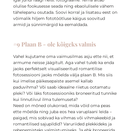
olulise fookusesse seada ning ebaolulisele vähem
tähelepanu osutada. Soovi korral ja lisatasu eest on
võimalik hiljem fototöötluse käigus soovitud
armid ja sünnimärgid ka eemaldada.
#9 Plaan B - ole kõigeks valmis
Vahel kujutame oma vaimusilmas asju ette nii, et
armume neisse jäägitult. Aga vahel tuleb ka enda
jaoks perfektselt visualiseeritud romantilise
fotosessiooni jaoks mõelda välja plaan B. Mis siis
kui imelise päikesepaiste asemel kallab
paduvihma? Või saab ideaalne riietus ootamatu
pleki? Või läks fotosessiooniks broneeritud tunnike
kui linnutiivul ilma tulemuseta?
Need on mõned olukorrad, mida võid oma peas
ette mõelda ning juba eos hea varuplaani leida –
paigad, mis sobivad ka vihmas või vihmakeebid ja
romantilised sajupildid? Varuriided plekkideks ja
rebenemisteks valmistumiseks. Ja ehk broneerida