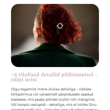
#6 Olulised detailid pildistamisel -
räägi neist
Olgu tegemist mõne olulise detailiga – näiteks
kihlasõrmus või vanaemalt päranduseks saadud
kaelakee, mis peaks piltidel olulist rolli mängima.
Või hoopis vastupidi – detailiga, mis ei tohiks Sinu
meelest pildil olla – käel olev arm või põsel asetsev