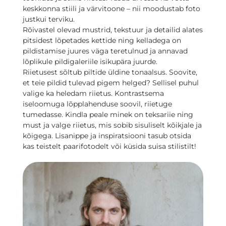
keskkonna stiili ja värvitoone – nii moodustab foto
justkui terviku.
Rõivastel olevad mustrid, tekstuur ja detailid alates
pitsidest lõpetades kettide ning kelladega on
pildistamise juures väga teretulnud ja annavad
lõplikule pildigaleriile isikupära juurde.
Riietusest sõltub piltide üldine tonaalsus. Soovite,
et teie pildid tulevad pigem helged? Sellisel puhul
valige ka heledam riietus. Kontrastsema
iseloomuga lõpplahenduse soovil, riietuge
tumedasse. Kindla peale minek on teksariie ning
must ja valge riietus, mis sobib sisuliselt kõikjale ja
kõigega. Lisanippe ja inspiratsiooni tasub otsida
kas teistelt paarifotodelt või küsida suisa stilistilt!