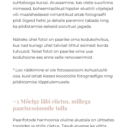
suhtelooga kurssi.
Arusaamine, kas olete suurlinna
inimesed, boheemlaslikud hipster elustiili viljelejad
või maalähedased romantikud aitab fotograafil
pildi õigeid hetki ja detaile paremini tabada ning
ka pildistamise eelseid soovitusi jagada.
Näiteks ühel fotol on paarike oma kodukohvikus,
kus nad kunagi ühel talvisel õhtul esimest korda
tutvusid. Teisel fotol on paarike oma uue
koduhoone ees enne selle renoveerimist.
*
Loo rääkimine ei ole fotosessiooni kohustuslik
osa, kuid aitab kaasa koostööle fotograafiga ning
pildistamise lõpptulemusele.
#3 Mõelge läbi riietus, millega
paarisessioonile tulla
Paarifotode harmoonia oluline alustala on ühtsetes
toonides ja stiilis riietus.
Tasub arvesse ka võtta