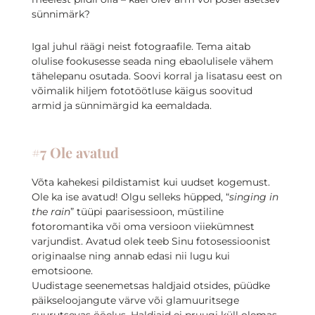
sünnimärk?
Igal juhul räägi neist fotograafile. Tema aitab
olulise fookusesse seada ning ebaolulisele vähem
tähelepanu osutada. Soovi korral ja lisatasu eest on
võimalik hiljem fototöötluse käigus soovitud
armid ja sünnimärgid ka eemaldada.
#7 Ole avatud
Võta kahekesi pildistamist kui uudset kogemust.
Ole ka ise avatud! Olgu selleks hüpped, “
singing in
the rain
” tüüpi paarisessioon, müstiline
fotoromantika või oma versioon viiekümnest
varjundist. Avatud olek teeb Sinu fotosessioonist
originaalse ning annab edasi nii lugu kui
emotsioone.
Uudistage seenemetsas haldjaid otsides, püüdke
päikseloojangute värve või glamuuritsege