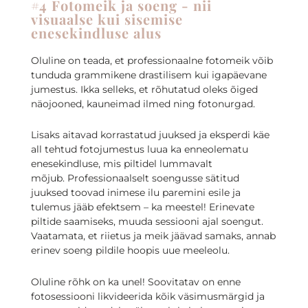
#4 Fotomeik ja soeng - nii
visuaalse kui sisemise
enesekindluse alus
Oluline on teada, et professionaalne fotomeik võib
tunduda grammikene drastilisem kui igapäevane
jumestus. Ikka selleks, et rõhutatud oleks õiged
näojooned, kauneimad ilmed ning fotonurgad.
Lisaks aitavad korrastatud juuksed ja eksperdi käe
all tehtud fotojumestus luua ka enneolematu
enesekindluse, mis piltidel lummavalt
mõjub.
Professionaalselt soengusse sätitud
juuksed toovad inimese ilu paremini esile ja
tulemus jääb efektsem – ka meestel! Erinevate
piltide saamiseks, muuda sessiooni ajal soengut.
Vaatamata, et riietus ja meik jäävad samaks, annab
erinev soeng pildile hoopis uue meeleolu.
Oluline rõhk on ka unel! Soovitatav on enne
fotosessiooni likvideerida kõik väsimusmärgid ja