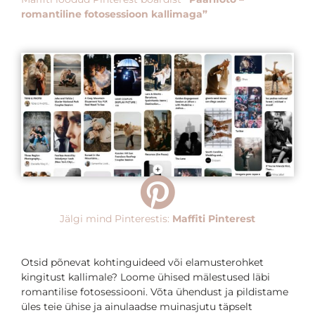
romantiline fotosessioon kallimaga”
Jälgi mind Pinterestis:
Maffiti Pinterest
Otsid põnevat kohtinguideed või elamusterohket
kingitust kallimale? Loome ühised mälestused läbi
romantilise fotosessiooni. Võta ühendust ja pildistame
üles teie ühise ja ainulaadse muinasjutu täpselt