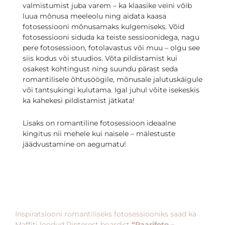
valmistumist juba varem – ka klaasike veini võib
luua mõnusa meeleolu ning aidata kaasa
fotosessiooni mõnusamaks kulgemiseks. Võid
fotosessiooni siduda ka teiste sessioonidega, nagu
pere fotosessioon, fotolavastus või muu – olgu see
siis kodus või stuudios. Võta pildistamist kui
osakest kohtingust ning suundu pärast seda
romantilisele õhtusöögile, mõnusale jalutuskäigule
või tantsukingi kulutama. Igal juhul võite isekeskis
ka kahekesi pildistamist jätkata!
Lisaks on romantiline fotosessioon ideaalne
kingitus nii mehele kui naisele – mälestuste
jäädvustamine on aegumatu!
Inspiratsiooni romantiliseks fotosessiooniks saad ka
Maffiti loodud Pinterest boardist
“
Paarifoto –