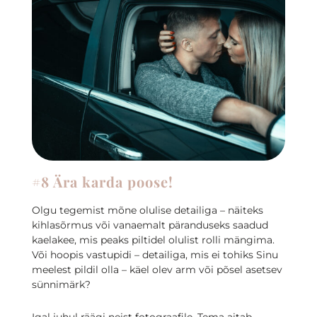
#8 Ära karda poose!
Olgu tegemist mõne olulise detailiga – näiteks
kihlasõrmus või vanaemalt päranduseks saadud
kaelakee, mis peaks piltidel olulist rolli mängima.
Või hoopis vastupidi – detailiga, mis ei tohiks Sinu
meelest pildil olla – käel olev arm või põsel asetsev
sünnimärk?
Igal juhul räägi neist fotograafile. Tema aitab