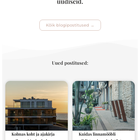
uudiseid.
Kõik blogipostitused →
Uued postitused:
Kolmas koht ja ajakirja
Kuidas linnamööbli