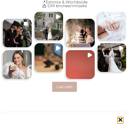
📍Estonia & Worldwide
📩 DM broneerimiseks
Lae veel