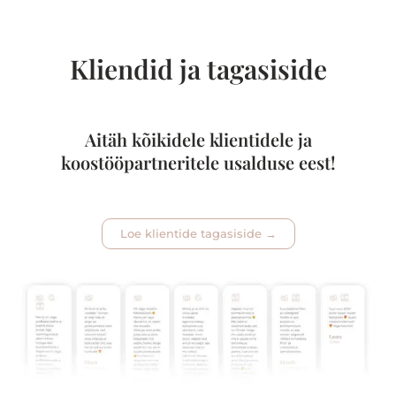
Kliendid ja tagasiside
Aitäh kõikidele klientidele ja
koostööpartneritele usalduse eest!
Loe klientide tagasiside →