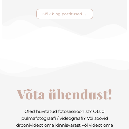
Kõik blogipostitused →
Võta ühendust!
Oled huvitatud fotosessioonist? Otsid
pulmafotograafi / videograafi? Või soovid
droonivideot oma kinnisvarast või videot oma