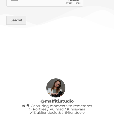
Saada!
@
maffiti.studio
📸 🎥 Capturing moments to remember
✨ Portree / Pulmad / Kinnisvara
🪄Eraklientidele & äriklientidele