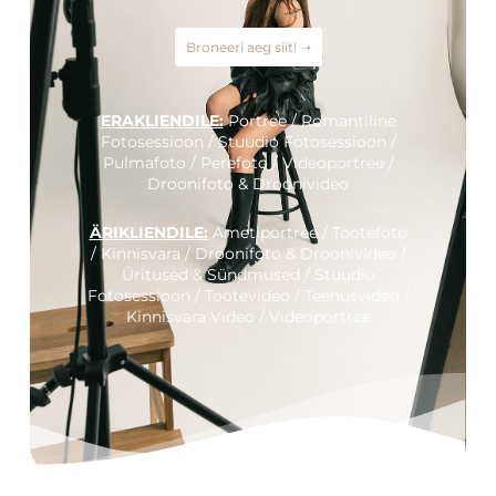
Broneeri aeg siit! ➝
ERAKLIENDILE:
Portree / Romantiline
Fotosessioon / Stuudio Fotosessioon /
Pulmafoto / Perefoto / Videoportree /
Droonifoto & Droonivideo
ÄRIKLIENDILE:
Ametiportree / Tootefoto
/ Kinnisvara / Droonifoto & Droonivideo /
Üritused & Sündmused / Stuudio
Fotosessioon / Tootevideo / Teenusvideo /
Kinnisvara Video / Videoportree