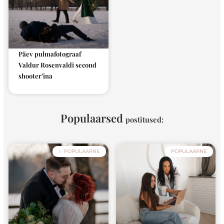
Päev pulmafotograaf
Valdur Rosenvaldi second
shooter’ina
Populaarsed
postitused:
✨ POPULAARNE
POPULAARNE