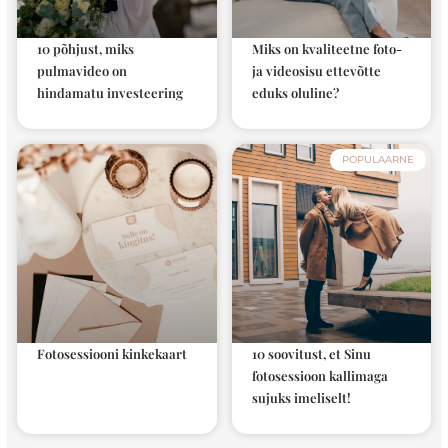
10 põhjust, miks
Miks on kvaliteetne foto-
pulmavideo on
ja videosisu ettevõtte
hindamatu investeering
eduks oluline?
POPULAARNE
Fotosessiooni kinkekaart
10 soovitust, et Sinu
fotosessioon kallimaga
sujuks imeliselt!