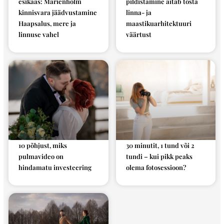
esikaas: Marienholm
pildistamine aitab tõsta
kinnisvara jäädvustamine
linna- ja
Haapsalus, mere ja
maastikuarhitektuuri
linnuse vahel
väärtust
10 põhjust, miks
30 minutit, 1 tund või 2
pulmavideo on
tundi – kui pikk peaks
hindamatu investeering
olema fotosessioon?