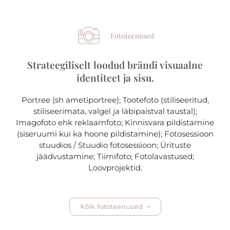
Fototeenused
Strateegiliselt loodud brändi visuaalne
identiteet ja sisu.
Portree (sh ametiportree); Tootefoto (stiliseeritud,
stiliseerimata, valgel ja läbipaistval taustal);
Imagofoto ehk reklaamfoto; Kinnisvara pildistamine
(siseruumi kui ka hoone pildistamine); Fotosessioon
stuudios / Stuudio fotosessioon; Ürituste
jäädvustamine; Tiimifoto; Fotolavastused;
Loovprojektid.
Kõik fototeenused ➝