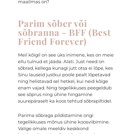
maailmas on?
Parim sõber või
sõbranna - BFF (Best
Friend Forever)
Meil kõigil on see üks inimene, kes on meie
ellu tulnud et jääda. Alati. Just need on
sõbrad, kellega kunagi jutt otsa ei lõpe, kes
Sinu lauseid justkui poole pealt lõpetavad
ning helistavad sel hetkel, kui neid kõige
enam vajad. Ning tegelikkuses peegeldub
see sõprus ning ühine hingamine
suurepäraselt ka koos tehtud sõbrapiltidel.
Parima sõbraga pildistamine ongi
tegelikkuses mõnus ühine koosviibimine.
Valige omale meeldiv keskkond