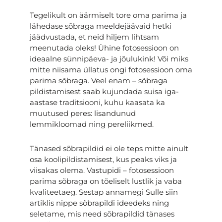
Tegelikult on äärmiselt tore oma parima ja
lähedase sõbraga meeldejäävaid hetki
jäädvustada, et neid hiljem lihtsam
meenutada oleks! Ühine fotosessioon on
ideaalne sünnipäeva- ja jõulukink! Või miks
mitte niisama üllatus ongi fotosessioon oma
parima sõbraga. Veel enam – sõbraga
pildistamisest saab kujundada suisa iga-
aastase traditsiooni, kuhu kaasata ka
muutused peres: lisandunud
lemmikloomad ning pereliikmed.
Tänased sõbrapildid ei ole teps mitte ainult
osa koolipildistamisest, kus peaks viks ja
viisakas olema. Vastupidi – fotosessioon
parima sõbraga on tõeliselt lustlik ja vaba
kvaliteetaeg.
Sestap annamegi Sulle siin
artiklis nippe sõbrapildi ideedeks ning
seletame, mis need sõbrapildid tänases