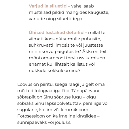
Varjud ja siluetid
– vahel saab
müstilised pildid mängides kauguste,
varjude ning siluettidega.
Ühised lustakad detailid
– millal te
viimati koos nätsumulle puhusite,
suhkruvatti limpsisite või juustesse
minnikõrvu paigutasite? Äkki on teil
mõni omamoodi tervitusviis, mis on
enamat kui lihtsalt kallistus või
nukkide kokkulöömine?
Loovus on piiritu, seega
räägi julgelt oma
mõtted fotograafiga läbi.
Tänapäevane
sõbrapilt on Sinu sõpruse lugu – olgu
sõbraks Sinu lapsepõlvetuttav, pereliige või
sugulane, kallim või lemmikloom.
Fotosessioon on ka imeline kingiidee –
sünnipäevaks või jõuluks.