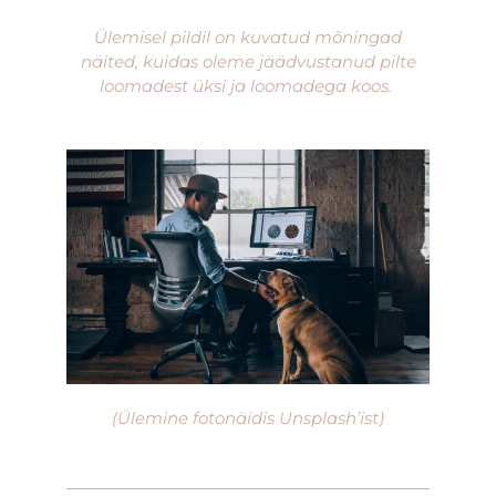
Ülemisel pildil on kuvatud mõningad
näited, kuidas oleme jäädvustanud pilte
loomadest üksi ja loomadega koos.
(Ülemine fotonäidis Unsplash’ist)