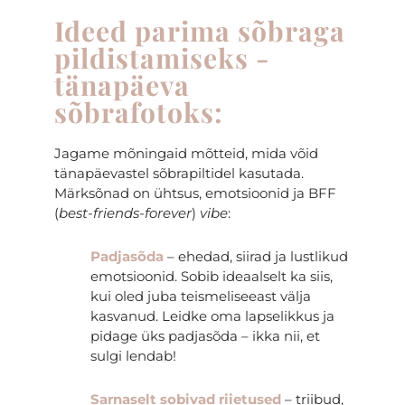
Ideed parima sõbraga
pildistamiseks -
tänapäeva
sõbrafotoks:
Jagame mõningaid mõtteid, mida võid
tänapäevastel sõbrapiltidel kasutada.
Märksõnad on ühtsus, emotsioonid ja BFF
(
best-friends-forever
)
vibe
:
Padjasõda
– ehedad, siirad ja lustlikud
emotsioonid. Sobib ideaalselt ka siis,
kui oled juba teismeliseeast välja
kasvanud. Leidke oma lapselikkus ja
pidage üks padjasõda – ikka nii, et
sulgi lendab!
Sarnaselt sobivad riietused
– triibud,