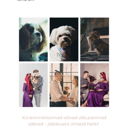
Ka lemmikloomad võivad olla parimad
sõbrad – jäädvusta ühiseid hetki!