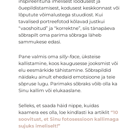
inspireerituna imelisest loodusest ja
õuepildistamisest, kodusest keskkonnast või
lõputute võimalustega stuudiost. Kui
tavalised portreefotod kõlavad justkui
“vaoshoitud” ja “korrektne”, siis tänapäeva
sõbrapilt oma parima sõbraga läheb
sammukese edasi.
Pane valmis oma
silly-face
, üksteise
kallistamine, koos kaugusesse jooksmist või
elu eesmärkide tähistamine. Sõbrapildid
näidaku ainult ehedaid emotsioone ja teie
sõpruse lugu. Parimaks sõbraks võib olla ka
Sinu kallim või elukaaslane.
Selleks, et saada häid nippe, kuidas
kaamera ees olla, loe kindlasti ka artiklit
“10
soovitust, et Sinu fotosessioon kallimaga
sujuks imeliselt!”