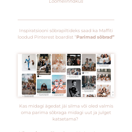
Loomelinnakus
Inspiratsiooni sõbrapiltideks saad ka Maffiti
loodud Pinterest boardist “
Parimad sõbrad”
Kas midagi ägedat jäi silma või oled valmis
oma parima sõbraga midagi uut ja julget
katsetama?