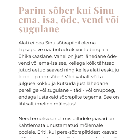
Parim sõber kui Sinu
ema, isa, õde, vend või
sugulane
Alati ei pea Sinu sõbrapildil olema
lapsepõlve naabritüdruk või tudengiaja
ühikakaaslane. Vahel on just lähedane õde-
vend või ema-isa see, kellega kõik tähtsad
jutud aetud saavad ning kelles alati eeskuju
leiad – parim sõber!
Võid vabalt võtta
julguse kokku ja kutsuda just lähedane
pereliige või sugulane – tädi- või onupoeg,
endaga lustakaid sõbrapilte tegema. See on
lihtsalt imeline mälestus!
Need emotsioonid, mis piltidele jäävad on
kahtlemata unustamatud mõlemale
poolele. Eriti, kui pere-sõbrapiltidest kasvab