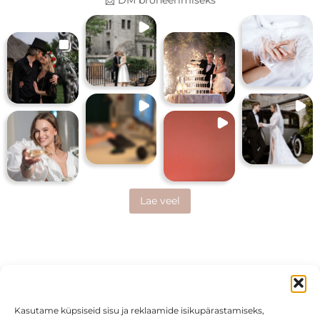
📩 DM broneerimiseks
Lae veel
Kasutame küpsiseid sisu ja reklaamide isikupärastamiseks,