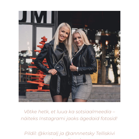
Võtke hetk, et luua ka sotsiaalmeedia –
näiteks Instagrami jaoks ägedaid fotosid!
Pildil: @kristalj ja @annnetsky Telliskivi