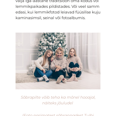
välja iga-aastane traditsioon oma kodus või
lemmikpaikades pildistades. Või veel samm
edasi, kui lemmikfotod leiavad füüsilise kuju
kaminasimsil, seinal või fotoalbumis.
Sõbrapilte võib teha ka mõnel hooajal,
näiteks jõuludel
(Foto parimatest sõbrannadest Tulbi