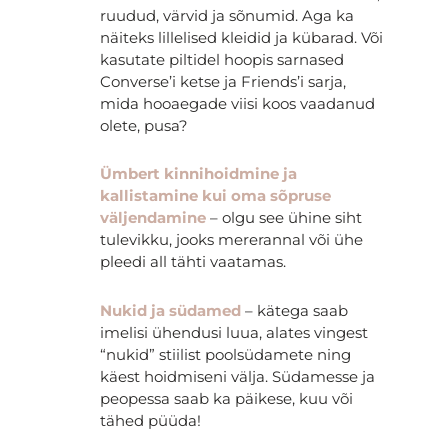
ruudud, värvid ja sõnumid. Aga ka
näiteks lillelised kleidid ja kübarad. Või
kasutate piltidel hoopis sarnased
Converse’i ketse ja Friends’i sarja,
mida hooaegade viisi koos vaadanud
olete, pusa?
Ümbert kinnihoidmine ja
kallistamine kui oma sõpruse
väljendamine
– olgu see ühine siht
tulevikku, jooks mererannal või ühe
pleedi all tähti vaatamas.
Nukid ja südamed
– kätega saab
imelisi ühendusi luua, alates vingest
“nukid” stiilist poolsüdamete ning
käest hoidmiseni välja. Südamesse ja
peopessa saab ka päikese, kuu või
tähed püüda!