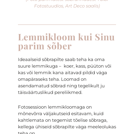
Fotostuudios, Art Deco saalis)
Lemmikloom kui Sinu
parim sõber
Ideaalseid sõbrapilte saab teha ka oma
suure lemmikuga – koer, kass, püüton või
kas või lemmik kana aitavad pildid väga
omapäraseks teha. Loomad on
asendamatud sõbrad ning tegelikult ju
täisväärtuslikud pereliikmed.
Fotosessioon lemmikloomaga on
mõnevõrra väljakutseid esitavam, kuid
kahtlemata on tegemist tõelise sõbraga,
kellega ühiseid sõbrapilte väga meeleolukas
teha on.