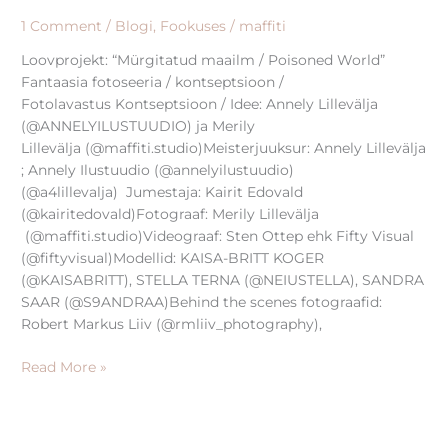
1 Comment
/
Blogi
,
Fookuses
/
maffiti
Loovprojekt: “Mürgitatud maailm / Poisoned World”
Fantaasia fotoseeria / kontseptsioon /
Fotolavastus Kontseptsioon / Idee: Annely Lillevälja
(@ANNELYILUSTUUDIO) ja Merily
Lillevälja (@maffiti.studio)Meisterjuuksur: Annely Lillevälja
; Annely Ilustuudio (@annelyilustuudio)
(@a4lillevalja) Jumestaja: Kairit Edovald
(@kairitedovald)Fotograaf: Merily Lillevälja
(@maffiti.studio)Videograaf: Sten Ottep ehk Fifty Visual
(@fiftyvisual)Modellid: KAISA-BRITT KOGER
(@KAISABRITT), STELLA TERNA (@NEIUSTELLA), SANDRA
SAAR (@S9ANDRAA)Behind the scenes fotograafid:
Robert Markus Liiv (@rmliiv_photography),
Read More »