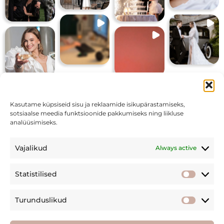
Lae veel
Kasutame küpsiseid sisu ja reklaamide isikupärastamiseks,
sotsiaalse meedia funktsioonide pakkumiseks ning liikluse
analüüsimiseks.
info@maffiti.ee
Vajalikud
Always active
(+372) 582 95 821
Statistilised
Statisti
F
I
Y
a
n
o
c
s
u
Turunduslikud
e
t
t
MAFFITI tingimused
Turundu
b
a
u
o
g
b
© 2026 MAFFITI