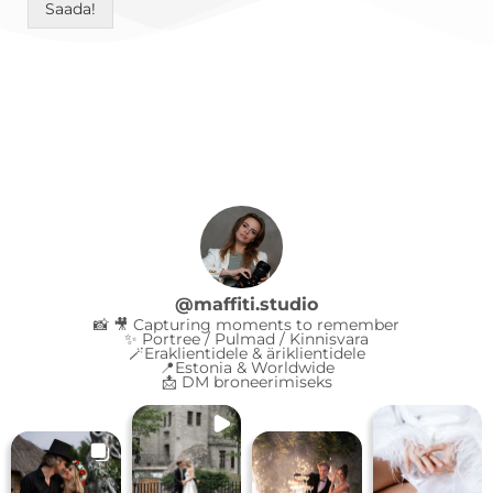
Saada!
@
maffiti.studio
📸 🎥 Capturing moments to remember
✨ Portree / Pulmad / Kinnisvara
🪄Eraklientidele & äriklientidele
📍Estonia & Worldwide
📩 DM broneerimiseks