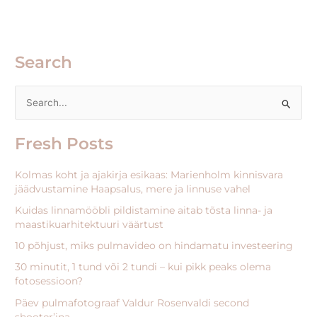
Search
S
e
Fresh Posts
a
r
Kolmas koht ja ajakirja esikaas: Marienholm kinnisvara
c
jäädvustamine Haapsalus, mere ja linnuse vahel
h
Kuidas linnamööbli pildistamine aitab tõsta linna- ja
f
maastikuarhitektuuri väärtust
o
10 põhjust, miks pulmavideo on hindamatu investeering
r
30 minutit, 1 tund või 2 tundi – kui pikk peaks olema
:
fotosessioon?
Päev pulmafotograaf Valdur Rosenvaldi second
shooter’ina