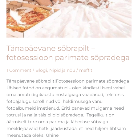
Tänapäevane sõbrapilt –
fotosessioon parimate sõpradega
1 Comment
/
Blogi
,
Nipid ja nõu
/
maffiti
Tänapäevane sõbrapilt!Fotosessioon parimate sõpradega
Ühised fotod on aegumatud – oled kindlasti isegi vahel
oma arvuti digikaustu nostalgiaga vaadanud, telefonis
fotoajalugu scrollinud või heldimusega vanu
fotoalbumeid imetlenud. Eriti panevad muigama need
totrusi ja nalja täis pildid sõpradega. Tegelikult on
äärmiselt tore oma parima ja lähedase sõbraga
meeldejäävaid hetki jäädvustada, et neid hiljem lihtsam
meenutada oleks! Ühine